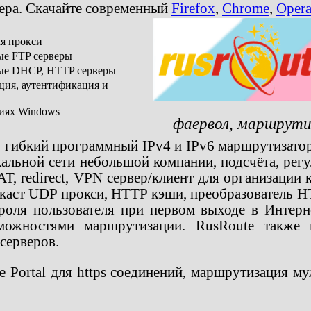
зера. Скачайте современный
Firefox
,
Chrome
,
Oper
ая прокси
ые FTP серверы
ные DHCP, HTTP серверы
ция, аутентификация и
сиях Windows
фаервол, маршрути
то гибкий программный IPv4 и IPv6 маршрутизато
альной сети небольшой компании, подсчёта, регу
T, redirect, VPN сервер/клиент для организации 
аст UDP прокси, HTTP кэши, преобразователь HTT
роля пользователя при первом выходе в Интерне
можностями маршрутизации. RusRoute также 
серверов.
Portal для https соединений, маршрутизация мул