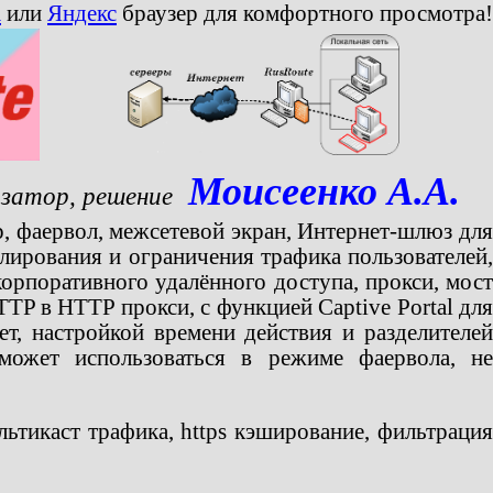
a
или
Яндекс
браузер для комфортного просмотра!
Моисеенко А.А.
затор, решение
р, фаервол, межсетевой экран, Интернет-шлюз дл
лирования и ограничения трафика пользователей,
корпоративного удалённого доступа, прокси, мост
P в HTTP прокси, с функцией Captive Portal для
т, настройкой времени действия и разделителей
может использоваться в режиме фаервола, не
ьтикаст трафика, https кэширование, фильтрация