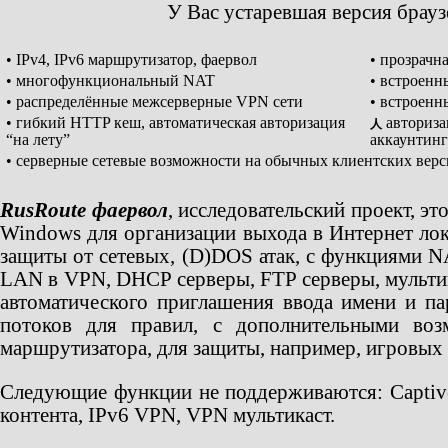
У Вас устаревшая версия брау
• IPv4, IPv6 маршрутизатор, фаервол
• прозрачн
• многофункциональный NAT
• встроенн
• распределённые межсерверные VPN сети
• встроен
• гибкий HTTP кеш, автоматическая авторизация
авториза
人
“на лету”
аккаунтинг
• серверные сетевые возможности на обычных клиентских вер
RusRoute фаервол
, исследовательский проект, э
Windows для организации выхода в Интернет лок
защиты от сетевых, (D)DOS атак, с функциями NA
LAN в VPN, DHCP серверы, FTP серверы, мультик
автоматического приглашения ввода имени и па
потоков для правил, с дополнительными воз
маршрутизатора, для защиты, например, игровых 
Следующие функции не поддерживаются: Captive 
контента, IPv6 VPN, VPN мультикаст.