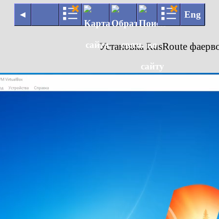
◄
Eng
Установка RusRoute фаерво