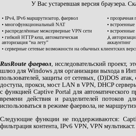
У Вас устаревшая версия браузера. С
• IPv4, IPv6 маршрутизатор, фаервол
• прозрачная
• многофункциональный NAT
• встроенные
• распределённые межсерверные VPN сети
• встроенные
• гибкий HTTP кеш, автоматическая
авторизаци
人
авторизация “на лету”
аккаунтинг
• серверные сетевые возможности на обычных клиентских вер
RusRoute фаервол
, исследовательский проект, 
шлюз для Windows для организации выхода в Инт
пользователей, защиты от сетевых, (D)DOS атак,
доступа, прокси, мост LAN в VPN, DHCP серверы
с функцией Captive Portal для автоматического 
времени действия и разделителей потоков д
использоваться в режиме фаервола, не маршрутиз
Следующие функции не поддерживаются: Captive
фильтрация контента, IPv6 VPN, VPN мультикаст.