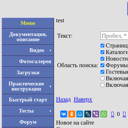
test
Меню
Документация,
Текст:
описание
Страни
Видео
Каталог
Новостн
Фотогалерея
Область поиска:
Форумы
Гостевые
Загрузки
Включая
Практические
Включая
инструкции
Назад
Наверх
Быстрый старт
Тесты

0

Форум
Новое на сайте