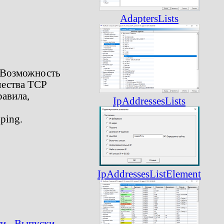
AdaptersLists
 Возможность
чества TCP
равила,
IpAddressesLists
ping.
IpAddressesListElement
и - Выпуски