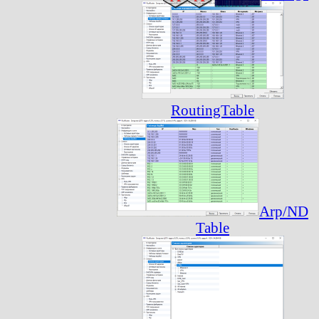
RoutingTable
Arp/ND
Table