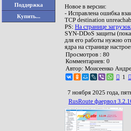
Поддержка
Новое в версии:
- Исправлена ошибка вз
Купить...
TCP destination unreacha
PS:
На странице загрузок
SYN-DDoS защиты (пока ч
для его работы нужно о
ядра на странице настрое
Просмотров : 80
Комментариев: 0
Автор: Моисеенко Андр

1
7 ноября 2025 года, пят
RusRoute фаервол 3.2.1