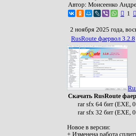
Автор: Моисеенко Андр

1
2 ноября 2025 года, вос
RusRoute фаервол 3.2.8
Ru
Скачать RusRoute фаер
rar sfx 64 бит (EXE, 0
rar sfx 32 бит (EXE, 0
Новое в версии:
+ Изменена работа сплит