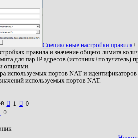
Специальные настройки правила
+
астройках правила и значение общего лимита коли
мита для пар IP адресов (источник+получатель) п
и опциями.
ра используемых портов NAT и идентификаторов 
значений используемых портов NAT.
ей

1

0

0
рник
Новост