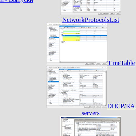
NetworkProtocolsList
TimeTable
DHCP/RA
servers