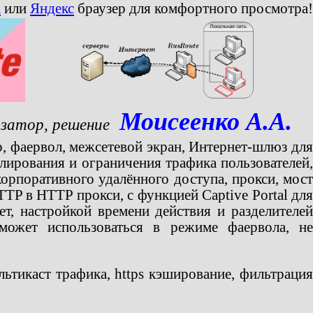
a
или
Яндекс
браузер для комфортного просмотра!
Моисеенко А.А.
затор, решение
р, фаервол, межсетевой экран, Интернет-шлюз дл
лирования и ограничения трафика пользователей,
корпоративного удалённого доступа, прокси, мост
P в HTTP прокси, с функцией Captive Portal для
т, настройкой времени действия и разделителей
может использоваться в режиме фаервола, не
ьтикаст трафика, https кэширование, фильтрация