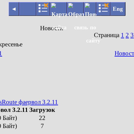
◄
Eng
Новости
Страница
1
2
3
кресенье
1
Новост
sRoute фаервол 3.2.11
вол 3.2.11
Загрузок
0 Байт)
22
0 Байт)
7