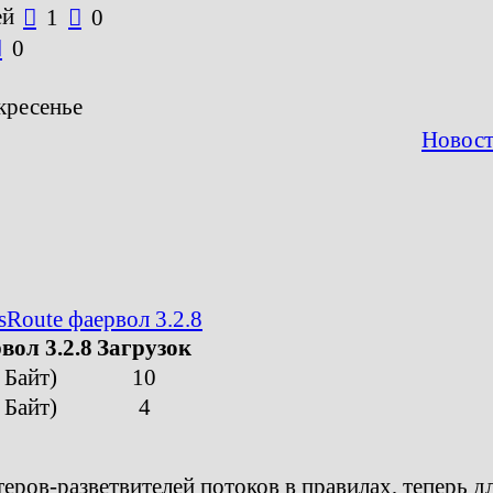
ей

1

0

0
кресенье
Новост
sRoute фаервол 3.2.8
вол 3.2.8
Загрузок
 Байт)
10
 Байт)
4
теров-разветвителей потоков в правилах, теперь д