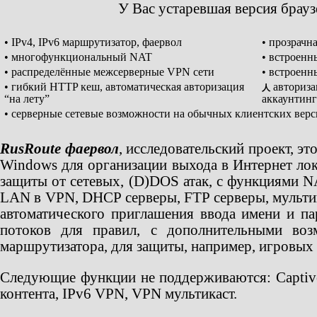
У Вас устаревшая версия брау
• IPv4, IPv6 маршрутизатор, фаервол
• прозрачн
• многофункциональный NAT
• встроенн
• распределённые межсерверные VPN сети
• встроен
• гибкий HTTP кеш, автоматическая авторизация
авториза
人
“на лету”
аккаунтинг
• серверные сетевые возможности на обычных клиентских вер
RusRoute фаервол
, исследовательский проект, э
Windows для организации выхода в Интернет лок
защиты от сетевых, (D)DOS атак, с функциями NA
LAN в VPN, DHCP серверы, FTP серверы, мультик
автоматического приглашения ввода имени и па
потоков для правил, с дополнительными воз
маршрутизатора, для защиты, например, игровых 
Следующие функции не поддерживаются: Captive 
контента, IPv6 VPN, VPN мультикаст.