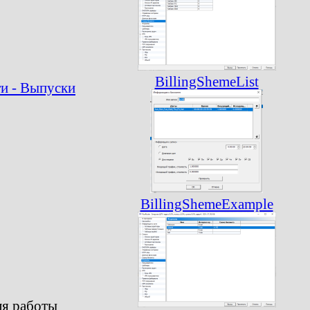
BillingShemeList
и - Выпуски
BillingShemeExample
ля работы