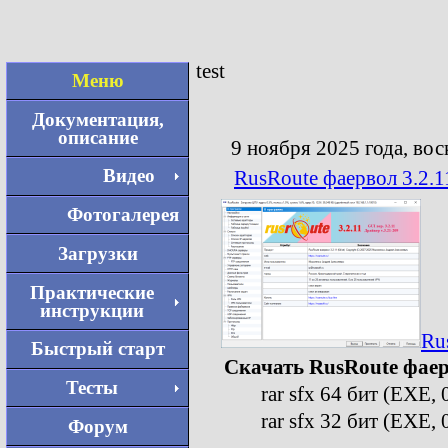
test
Меню
Документация,
описание
9 ноября 2025 года, вос
Видео
RusRoute фаервол 3.2.1
Фотогалерея
Загрузки
Практические
инструкции
Ru
Быстрый старт
Скачать RusRoute фаер
Тесты
rar sfx 64 бит (EXE, 
rar sfx 32 бит (EXE, 
Форум