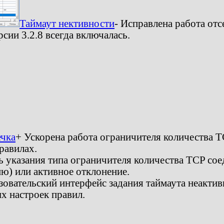
Таймаут нективности
- Исправлена работа от
рсии 3.2.8 всегда включалась.
ечка
+ Ускорена работа ограничителя количества 
равилах.
 указания типа ограничителя количества TCP сое
ю) или активное отклонение.
овательский интерфейс задания таймаута неакти
х настроек правил.