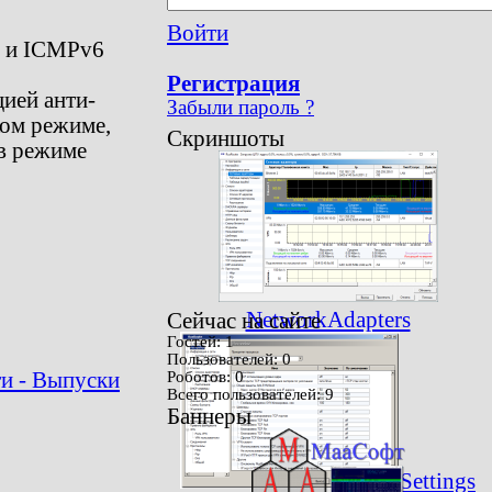
Войти
4 и ICMPv6
Регистрация
цией анти-
Забыли пароль ?
ком режиме,
Скриншоты
в режиме
NetworkAdapters
Сейчас на сайте
Гостей: 1
Пользователей: 0
и - Выпуски
Роботов: 0
Всего пользователей: 9
Баннеры
Settings