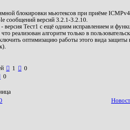
аимной блокировки мьютексов при приёме ICMPv
ble сообщений версий 3.2.1-3.2.10.
- версия Тест1 с ещё одним исправлением и функ
то реализован алгоритм только в пользовательс
тключить оптимизацию работы этого вида защиты 
к).
ей

1

0

0
ница
0
Новост