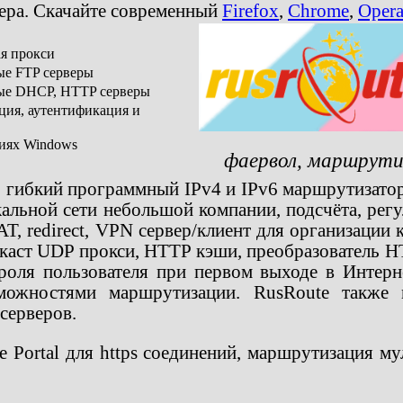
зера. Скачайте современный
Firefox
,
Chrome
,
Oper
ая прокси
ые FTP серверы
ные DHCP, HTTP серверы
ция, аутентификация и
сиях Windows
фаервол, маршрути
то гибкий программный IPv4 и IPv6 маршрутизато
альной сети небольшой компании, подсчёта, регу
T, redirect, VPN сервер/клиент для организации 
аст UDP прокси, HTTP кэши, преобразователь HTT
роля пользователя при первом выходе в Интерне
можностями маршрутизации. RusRoute также 
серверов.
Portal для https соединений, маршрутизация мул