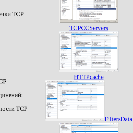
сечки TCP
TCPCCServers
HTTPcache
TCP
динений:
вности TCP
FiltersData