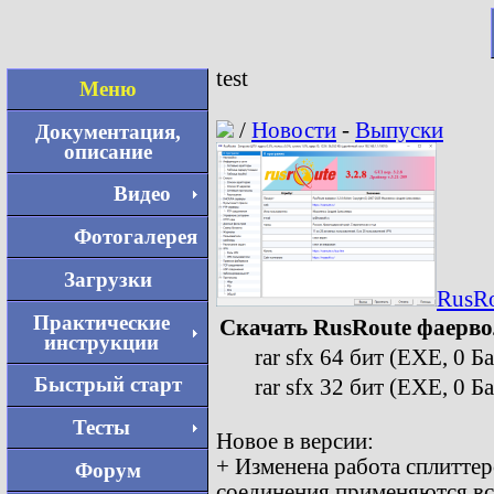
test
Меню
/
Новости
-
Выпуски
Документация,
описание
Видео
Фотогалерея
Загрузки
RusRo
Практические
Скачать RusRoute фаервол
инструкции
rar sfx 64 бит (EXE, 0 Б
Быстрый старт
rar sfx 32 бит (EXE, 0 Б
Тесты
Новое в версии:
+ Изменена работа сплиттер
Форум
соединения применяются все