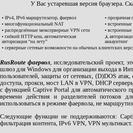
У Вас устаревшая версия браузера. С
• IPv4, IPv6 маршрутизатор, фаервол
• прозрачная
• многофункциональный NAT
• встроенные
• распределённые межсерверные VPN сети
• встроенные
• гибкий HTTP кеш, автоматическая
авторизаци
人
авторизация “на лету”
аккаунтинг
• серверные сетевые возможности на обычных клиентских вер
RusRoute фаервол
, исследовательский проект, 
шлюз для Windows для организации выхода в Инт
пользователей, защиты от сетевых, (D)DOS атак,
доступа, прокси, мост LAN в VPN, DHCP серверы
с функцией Captive Portal для автоматического 
времени действия и разделителей потоков д
использоваться в режиме фаервола, не маршрутиз
Следующие функции не поддерживаются: Captive
фильтрация контента, IPv6 VPN, VPN мультикаст.