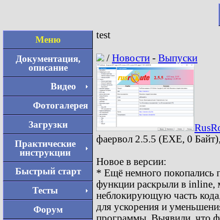
test
Меню
/
Новости
-
Выпуски
Документация,
описание
Видео
Фотогалерея
Загрузки
RusRo
фаервол 2.5.5 (EXE, 0 Байт)
Практические
инструкции
Новое в версии:
Быстрый старт
* Ещё немного покопались 
функции раскрыли в inline,
Тесты
неблокирующую часть кода,
для ускорения и уменьшения
Форум
программы. Выявили, что фу