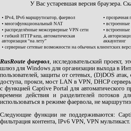
У Вас устаревшая версия браузера. С
• IPv4, IPv6 маршрутизатор, фаервол
• прозрачная
• многофункциональный NAT
• встроенные
• распределённые межсерверные VPN сети
• встроенные
• гибкий HTTP кеш, автоматическая
авторизаци
人
авторизация “на лету”
аккаунтинг
• серверные сетевые возможности на обычных клиентских вер
RusRoute фаервол
, исследовательский проект, 
шлюз для Windows для организации выхода в Инт
пользователей, защиты от сетевых, (D)DOS атак,
доступа, прокси, мост LAN в VPN, DHCP серверы
с функцией Captive Portal для автоматического 
времени действия и разделителей потоков д
использоваться в режиме фаервола, не маршрутиз
Следующие функции не поддерживаются: Captive
фильтрация контента, IPv6 VPN, VPN мультикаст.