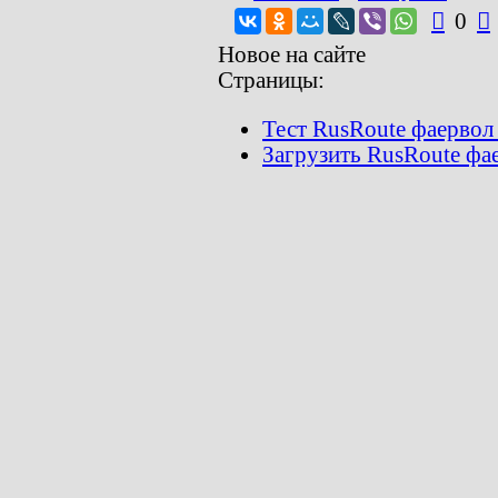

0

Новое на сайте
Страницы:
Тест RusRoute фаервол 3
Загрузить RusRoute фа