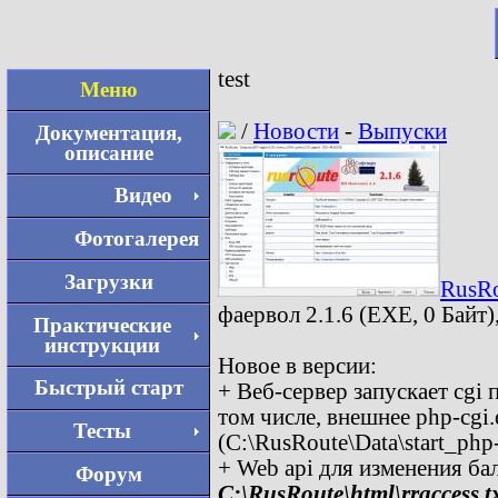
test
Меню
/
Новости
-
Выпуски
Документация,
описание
Видео
Фотогалерея
Загрузки
RusRo
фаервол 2.1.6 (EXE, 0 Байт)
Практические
инструкции
Новое в версии:
Быстрый старт
+ Веб-сервер запускает cgi 
том числе, внешнее php-cgi
Тесты
(C:\RusRoute\Data\start_php-
+ Web api для изменения бал
Форум
C:\RusRoute\html\rraccess.t