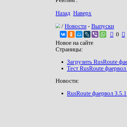
Назад
Наверх
/
Новости
-
Выпуски

0

Новое на сайте
Страницы:
Загрузить RusRoute фа
Тест RusRoute фаервол 3
Новости:
RusRoute фаервол 3.5.1