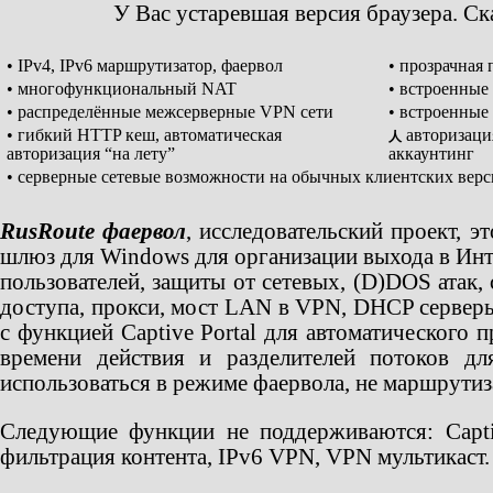
У Вас устаревшая версия браузера. С
• IPv4, IPv6 маршрутизатор, фаервол
• прозрачная
• многофункциональный NAT
• встроенные
• распределённые межсерверные VPN сети
• встроенные
• гибкий HTTP кеш, автоматическая
авторизаци
人
авторизация “на лету”
аккаунтинг
• серверные сетевые возможности на обычных клиентских вер
RusRoute фаервол
, исследовательский проект, 
шлюз для Windows для организации выхода в Инт
пользователей, защиты от сетевых, (D)DOS атак,
доступа, прокси, мост LAN в VPN, DHCP серверы
с функцией Captive Portal для автоматического 
времени действия и разделителей потоков д
использоваться в режиме фаервола, не маршрутиз
Следующие функции не поддерживаются: Captive
фильтрация контента, IPv6 VPN, VPN мультикаст.