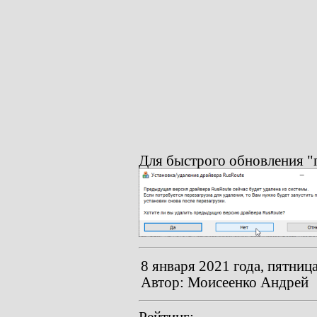
if
ERRORLEVEL
1
goto
_fail
goto
_loop
:_fail
Для быстрого обновления "п
8 января 2021 года, пятница
Автор: Моисеенко Андрей
Рейтинг: