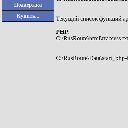
Поддержка
cgi=api.cgi,fcgi://localhost:
Купить...
Текущий список функций ap
PHP
:
C:\RusRoute\html\rraccess.tx
cgi=*.php,fcgi://127.0.0.1:9
C:\RusRoute\Data\start_php-f
@echo
off
set
PATH=C:\PHP;%PATH%
:_loop
C:
cd
C:\PHP
SET