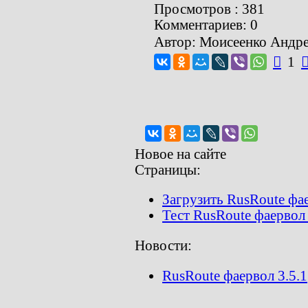
Просмотров : 381
Комментариев: 0
Автор: Моисеенко Андр

1
Новое на сайте
Страницы:
Загрузить RusRoute фа
Тест RusRoute фаервол 3
Новости:
RusRoute фаервол 3.5.1