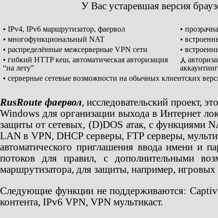
У Вас устаревшая версия брау
• IPv4, IPv6 маршрутизатор, фаервол
• прозрачн
• многофункциональный NAT
• встроенн
• распределённые межсерверные VPN сети
• встроен
• гибкий HTTP кеш, автоматическая авторизация
авториза
人
“на лету”
аккаунтинг
• серверные сетевые возможности на обычных клиентских вер
RusRoute фаервол
, исследовательский проект, э
Windows для организации выхода в Интернет лок
защиты от сетевых, (D)DOS атак, с функциями NA
LAN в VPN, DHCP серверы, FTP серверы, мультик
автоматического приглашения ввода имени и па
потоков для правил, с дополнительными воз
маршрутизатора, для защиты, например, игровых 
Следующие функции не поддерживаются: Captive 
контента, IPv6 VPN, VPN мультикаст.