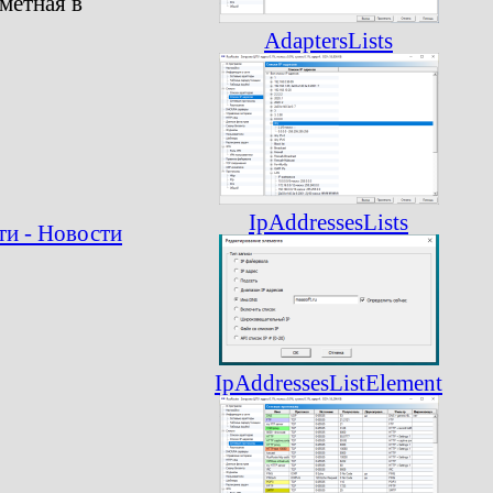
метная в
AdaptersLists
IpAddressesLists
ти - Новости
IpAddressesListElement