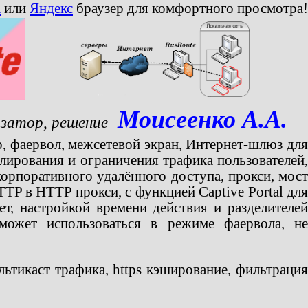
a
или
Яндекс
браузер для комфортного просмотра!
Моисеенко А.А.
затор, решение
р, фаервол, межсетевой экран, Интернет-шлюз дл
лирования и ограничения трафика пользователей,
корпоративного удалённого доступа, прокси, мост
P в HTTP прокси, с функцией Captive Portal для
т, настройкой времени действия и разделителей
может использоваться в режиме фаервола, не
ьтикаст трафика, https кэширование, фильтрация