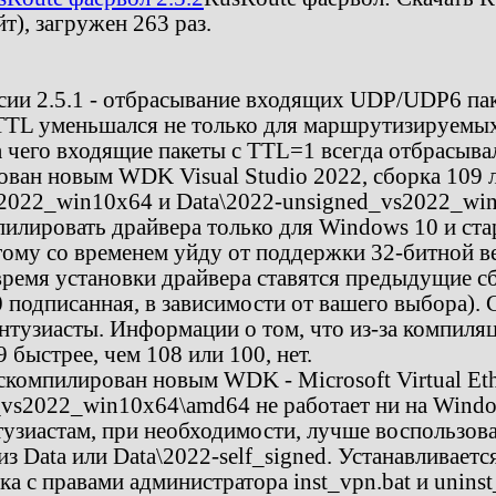
йт)
, загружен 263 раз.
сии 2.5.1 - отбрасывание входящих UDP/UDP6 па
.к. TTL уменьшался не только для маршрутизируемых
а чего входящие пакеты с TTL=1 всегда отбрасыва
ван новым WDK Visual Studio 2022, сборка 109 
s2022_win10x64 и Data\2022-unsigned_vs2022_wi
ировать драйвера только для Windows 10 и ста
ому со временем уйду от поддержки 32-битной ве
время установки драйвера ставятся предыдущие с
 подписанная, в зависимости от вашего выбора).
энтузиасты. Информации о том, что из-за компил
быстрее, чем 108 или 100, нет.
скомпилирован новым WDK - Microsoft Virtual Eth
d_vs2022_win10x64\amd64 не работает ни на Windo
узиастам, при необходимости, лучше воспользова
 Data или Data\2022-self_signed. Устанавливаетс
а с правами администратора inst_vpn.bat и uninst