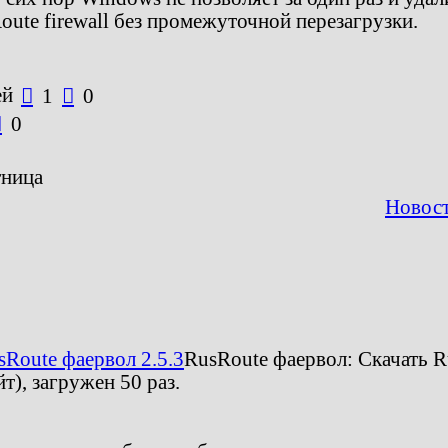
oute firewall без промежуточной перезагрузки.
ей

1

0

0
тница
Новост
sRoute фаервол 2.5.3
RusRoute фаервол:
Скачать R
йт)
, загружен 50 раз.