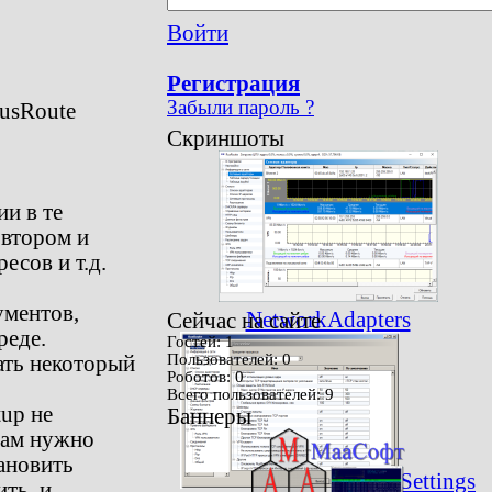
Войти
Регистрация
Забыли пароль ?
usRoute
Скриншоты
и в те
 втором и
есов и т.д.
ументов,
NetworkAdapters
Сейчас на сайте
реде.
Гостей: 1
ать некоторый
Пользователей: 0
Роботов: 0
Всего пользователей: 9
tup не
Баннеры
вам нужно
ановить
Settings
ить, и