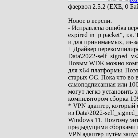
фаервол 2.5.2 (EXE, 0 Ба
Новое в версии:
- Исправлена ошибка вер
expired in ip packet", т
и для принимаемых, из-з
+ Драйвер перекомпилиро
Data\2022-self_signed_v
Новым WDK можно компил
для x64 платформы. Поэт
старых ОС. Пока что во 
самоподписанная или 100
могут легко установить 
компилятором сборка 109 
* VPN адаптер, который 
из Data\2022-self_signe
Windows 11. Поэтому энт
предыдущими сборками из
VPN адаптер путём запуск