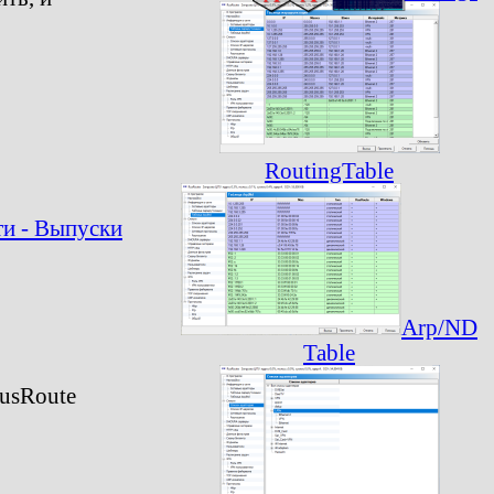
RoutingTable
и - Выпуски
Arp/ND
Table
usRoute