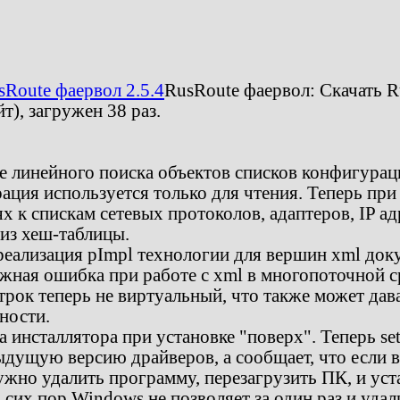
sRoute фаервол 2.5.4
RusRoute фаервол:
Скачать R
йт)
, загружен 38 раз.
 линейного поиска объектов списков конфигураци
ация используется только для чтения. Теперь при
к спискам сетевых протоколов, адаптеров, IP адр
 из хеш-таблицы.
еализация pImpl технологии для вершин xml док
жная ошибка при работе с xml в многопоточной с
строк теперь не виртуальный, что также может дав
ности.
а инсталлятора при установке "поверх". Теперь se
ыдущую версию драйверов, а сообщает, что если 
ужно удалить программу, перезагрузить ПК, и уст
о сих пор Windows не позволяет за один раз и удал