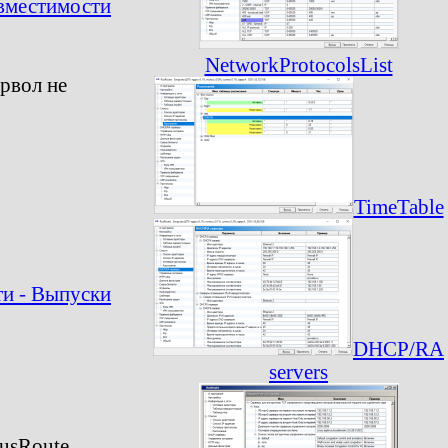
вместимости
NetworkProtocolsList
ервол не
TimeTable
и - Выпуски
DHCP/RA
servers
usRoute