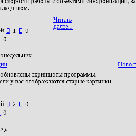
 скорости работы с объектами синхронизации, за
тладчиком.
Читать
далее...
ей

1

0

0
понедельник
ции
Новос
е обновлены скриншоты программы.
если у вас отображаются старые картинки.
ей

2

0

0
еда