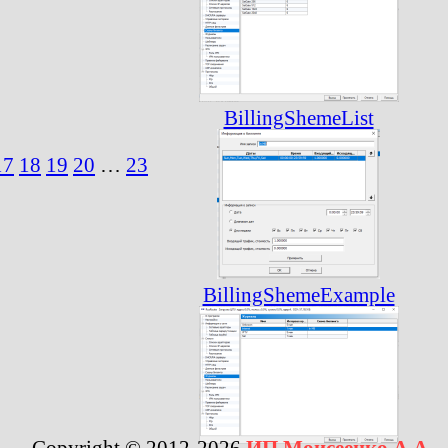
BillingShemeList
17
18
19
20
…
23
BillingShemeExample
Copyright © 2012-2026
ИП Моисеенко А.А.