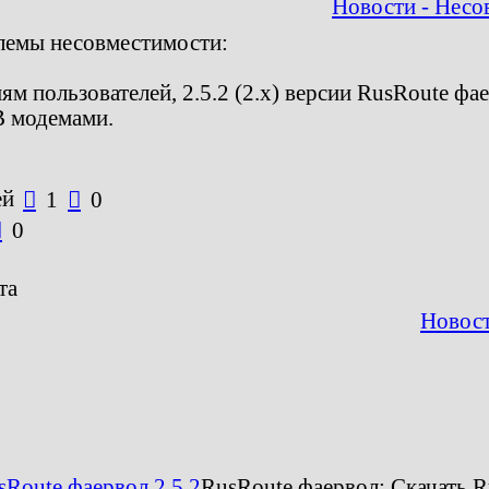
Новости - Несо
лемы несовместимости:
м пользователей, 2.5.2 (2.х) версии RusRoute фа
B модемами.
ей

1

0

0
та
Новост
sRoute фаервол 2.5.2
RusRoute фаервол:
Скачать R