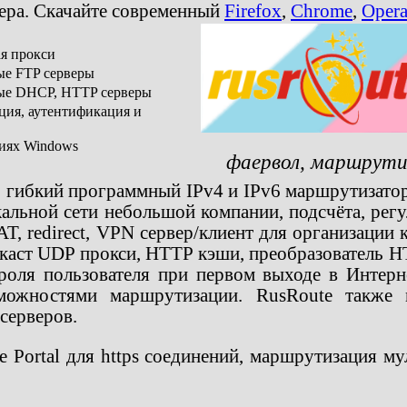
зера. Скачайте современный
Firefox
,
Chrome
,
Oper
ая прокси
ые FTP серверы
ные DHCP, HTTP серверы
ция, аутентификация и
сиях Windows
фаервол, маршрути
то гибкий программный IPv4 и IPv6 маршрутизато
альной сети небольшой компании, подсчёта, регу
T, redirect, VPN сервер/клиент для организации 
аст UDP прокси, HTTP кэши, преобразователь HTT
роля пользователя при первом выходе в Интерне
можностями маршрутизации. RusRoute также 
серверов.
Portal для https соединений, маршрутизация мул