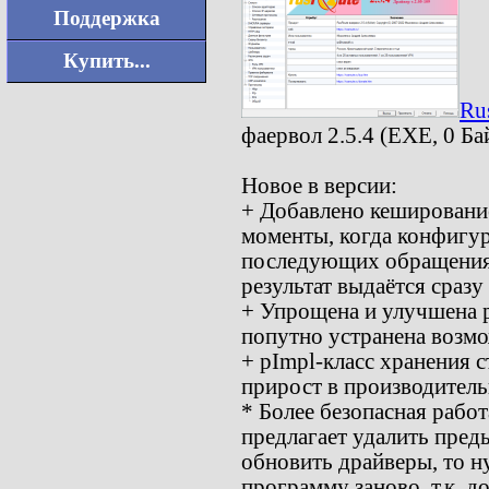
Поддержка
Купить...
Ru
фаервол 2.5.4 (EXE, 0 Ба
Новое в версии:
+ Добавлено кеширование
моменты, когда конфигур
последующих обращениях 
результат выдаётся сразу
+ Упрощена и улучшена р
попутно устранена возмо
+ pImpl-класс хранения 
прирост в производитель
* Более безопасная работ
предлагает удалить пред
обновить драйверы, то н
программу заново, т.к. д