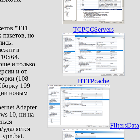
кетов "TTL
TCPCCServers
 пакетов, но
лись.
лежит в
n10x64.
рше и только
рсии и от
борки (108
HTTPcache
 Сборку 109
яции новым
ernet Adapter
ws 10, ни на
ться
FiltersData
я/удаляется
_vpn.bat.