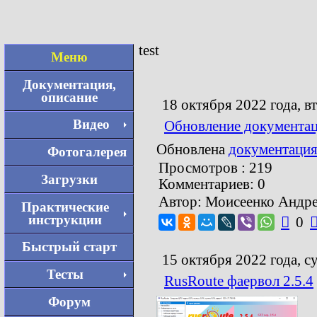
test
Меню
Документация,
описание
18 октября 2022 года, в
Видео
Обновление документа
Обновлена
документаци
Фотогалерея
Просмотров : 219
Загрузки
Комментариев: 0
Автор: Моисеенко Андр
Практические
инструкции

0
Быстрый старт
15 октября 2022 года, с
Тесты
RusRoute фаервол 2.5.4
Форум