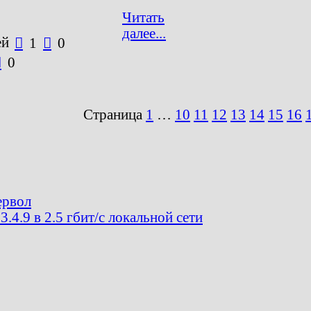
Читать
далее...
ей

1

0

0
Страница
1
…
10
11
12
13
14
15
16
ервол
.4.9 в 2.5 гбит/с локальной сети