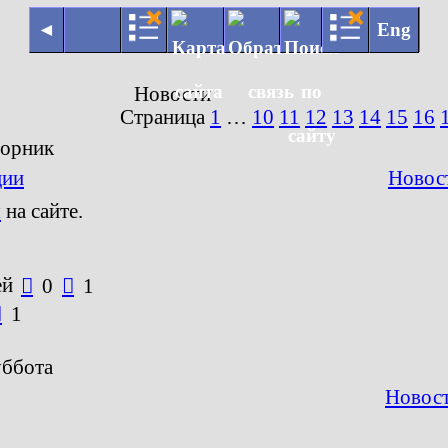
◄
Eng
Новости
Страница
1
…
10
11
12
13
14
15
16
торник
ции
Новос
я
на сайте.
ей

0

1

1
уббота
Новост